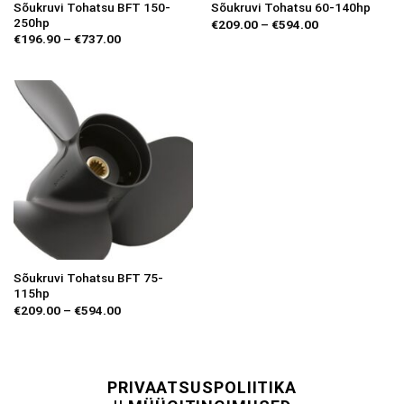
Sõukruvi Tohatsu BFT 150-
Sõukruvi Tohatsu 60-140hp
250hp
Price
€
209.00
–
€
594.00
range:
Price
€
196.90
–
€
737.00
€209.00
range:
through
€196.90
€594.00
through
€737.00
Sõukruvi Tohatsu BFT 75-
115hp
Price
€
209.00
–
€
594.00
range:
€209.00
through
€594.00
PRIVAATSUSPOLIITIKA