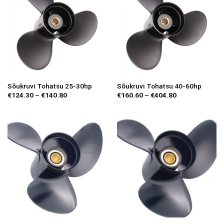
Sõukruvi Tohatsu 25-30hp
Sõukruvi Tohatsu 40-60hp
Price
Price
€
124.30
–
€
140.80
€
160.60
–
€
404.80
range:
range:
€124.30
€160.60
through
through
€140.80
€404.80