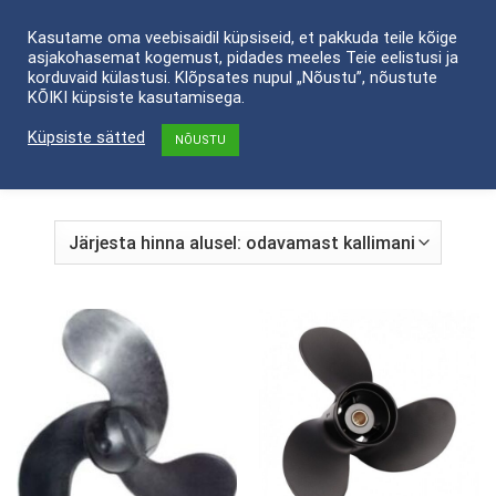
Skip
Kasutame oma veebisaidil küpsiseid, et pakkuda teile kõige
to
asjakohasemat kogemust, pidades meeles Teie eelistusi ja
content
korduvaid külastusi. Klõpsates nupul „Nõustu”, nõustute
KÕIKI küpsiste kasutamisega.
ESILEHT
/
POOD
/
PAADIVARUSTUS
/
SÕUKRUVID
/
TOHATSU SÕUKRUVID
Küpsiste sätted
NÕUSTU
FILTREERI