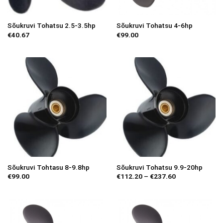
Sõukruvi Tohatsu 2.5-3.5hp
Sõukruvi Tohatsu 4-6hp
€
40.67
€
99.00
Sõukruvi Tohtasu 8-9.8hp
Sõukruvi Tohatsu 9.9-20hp
Price
€
99.00
€
112.20
–
€
237.60
range:
€112.20
through
€237.60