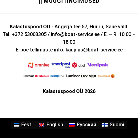
|| MÜÜGITINGIMUSED
Kalastuspood OÜ
- Angerja tee 57, Hüüru, Saue vald
Tel. +372 53003305 / info@boat-service.ee / E. – R. 10.00 –
18.00
E-poe tellimuste info: kauplus@boat-service.ee
Kalastuspood OÜ 2026
Eesti
English
Русский
Suomi