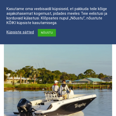
Skip
Kasutame oma veebisaidil küpsiseid, et pakkuda teile kõige
to
asjakohasemat kogemust, pidades meeles Teie eelistusi ja
content
korduvaid külastusi. Klõpsates nupul „Nõustu”, nõustute
KÕIKI küpsiste kasutamisega.
Küpsiste sätted
NÕUSTU