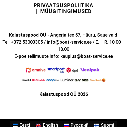
PRIVAATSUSPOLIITIKA
|| MÜÜGITINGIMUSED
Kalastuspood OÜ
- Angerja tee 57, Hüüru, Saue vald
Tel. +372 53003305 / info@boat-service.ee / E. – R. 10.00 –
18.00
E-poe tellimuste info: kauplus@boat-service.ee
Kalastuspood OÜ 2026
Eesti
English
Русский
Suomi