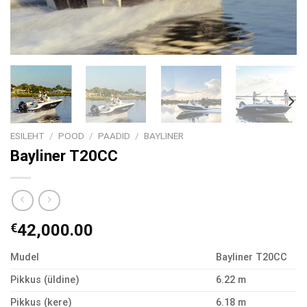
ESILEHT
/
POOD
/
PAADID
/
BAYLINER
Bayliner T20CC
€
42,000.00
Mudel
Bayliner T20CC
Pikkus (üldine)
6.22 m
Pikkus (kere)
6.18 m