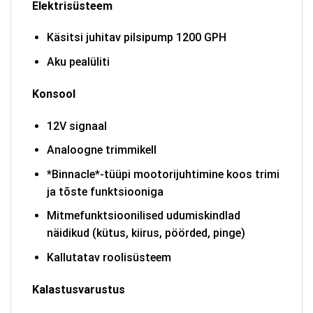
Elektrisüsteem
Käsitsi juhitav pilsipump 1200 GPH
Aku pealüliti
Konsool
12V signaal
Analoogne trimmikell
*Binnacle*-tüüpi mootorijuhtimine koos trimi
ja tõste funktsiooniga
Mitmefunktsioonilised udumiskindlad
näidikud (kütus, kiirus, pöörded, pinge)
Kallutatav roolisüsteem
Kalastusvarustus