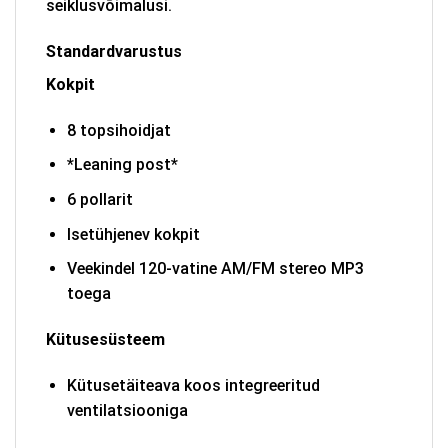
seiklusvõimalusi.
Standardvarustus
Kokpit
8 topsihoidjat
*Leaning post*
6 pollarit
Isetühjenev kokpit
Veekindel 120-vatine AM/FM stereo MP3
toega
Kütusesüsteem
Kütusetäiteava koos integreeritud
ventilatsiooniga