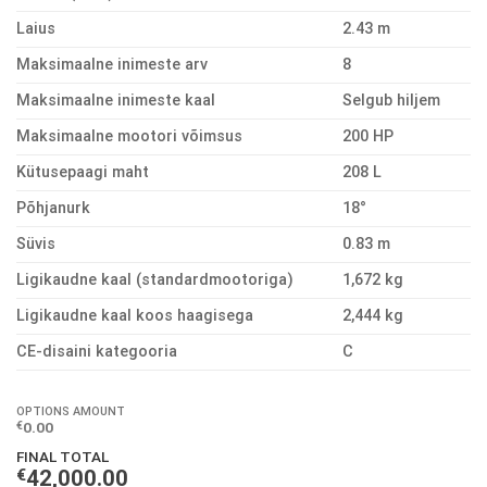
Laius
2.43 m
Maksimaalne inimeste arv
8
Maksimaalne inimeste kaal
Selgub hiljem
Maksimaalne mootori võimsus
200 HP
Kütusepaagi maht
208 L
Põhjanurk
18°
Süvis
0.83 m
Ligikaudne kaal (standardmootoriga)
1,672 kg
Ligikaudne kaal koos haagisega
2,444 kg
CE-disaini kategooria
C
OPTIONS AMOUNT
0.00
€
FINAL TOTAL
€
42,000.00