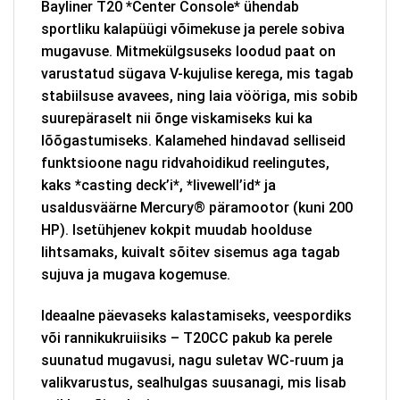
Bayliner T20 *Center Console* ühendab
sportliku kalapüügi võimekuse ja perele sobiva
mugavuse. Mitmekülgsuseks loodud paat on
varustatud sügava V-kujulise kerega, mis tagab
stabiilsuse avavees, ning laia vööriga, mis sobib
suurepäraselt nii õnge viskamiseks kui ka
lõõgastumiseks. Kalamehed hindavad selliseid
funktsioone nagu ridvahoidikud reelingutes,
kaks *casting deck’i*, *livewell’id* ja
usaldusväärne Mercury® päramootor (kuni 200
HP). Isetühjenev kokpit muudab hoolduse
lihtsamaks, kuivalt sõitev sisemus aga tagab
sujuva ja mugava kogemuse.
Ideaalne päevaseks kalastamiseks, veespordiks
või rannikukruiisiks – T20CC pakub ka perele
suunatud mugavusi, nagu suletav WC-ruum ja
valikvarustus, sealhulgas suusanagi, mis lisab