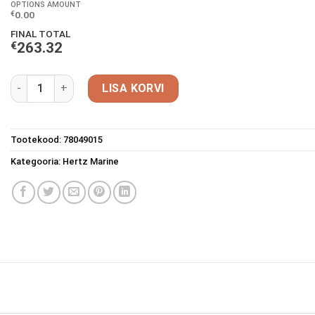
OPTIONS AMOUNT
0.00
€
FINAL TOTAL
€
263.32
Hertz, Marine HTX 8 M-FL niiskuskindel kõlar must kogus
LISA KORVI
Tootekood:
78049015
Kategooria:
Hertz Marine