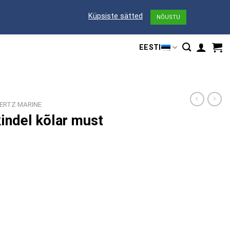
Küpsiste sätted
NÕUSTU
HAAGISED
KÜMBLUSTÜNNID
TEENUSED
KONTAKT
EESTI
ERTZ MARINE
indel kõlar must