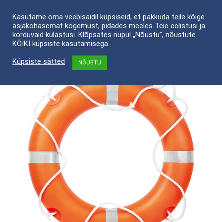
Skip
Kasutame oma veebisaidil küpsiseid, et pakkuda teile kõige
to
asjakohasemat kogemust, pidades meeles Teie eelistusi ja
content
korduvaid külastusi. Klõpsates nupul „Nõustu”, nõustute
KÕIKI küpsiste kasutamisega.
Küpsiste sätted
NÕUSTU