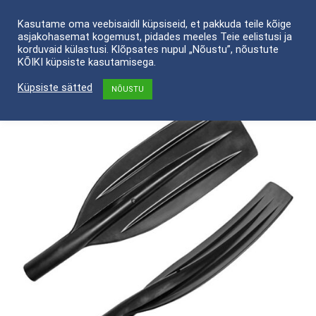
Skip
Kasutame oma veebisaidil küpsiseid, et pakkuda teile kõige
to
asjakohasemat kogemust, pidades meeles Teie eelistusi ja
content
korduvaid külastusi. Klõpsates nupul „Nõustu”, nõustute
KÕIKI küpsiste kasutamisega.
Küpsiste sätted
NÕUSTU