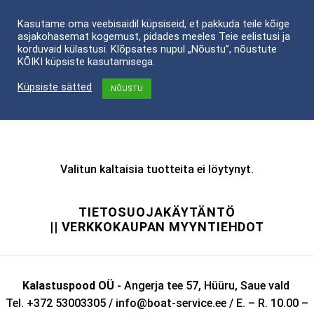
Skip
Kasutame oma veebisaidil küpsiseid, et pakkuda teile kõige
to
asjakohasemat kogemust, pidades meeles Teie eelistusi ja
content
korduvaid külastusi. Klõpsates nupul „Nõustu”, nõustute
KÕIKI küpsiste kasutamisega.
ETUSIVU
/
POOD
/
POOD
/
VENEET
/
FREYA
PONTTOONIVENEET
Küpsiste sätted
NÕUSTU
SUODATA
Valitun kaltaisia tuotteita ei löytynyt.
TIETOSUOJAKÄYTÄNTÖ
|| VERKKOKAUPAN MYYNTIEHDOT
Kalastuspood OÜ
- Angerja tee 57, Hüüru, Saue vald
Tel. +372 53003305 / info@boat-service.ee / E. – R. 10.00 –