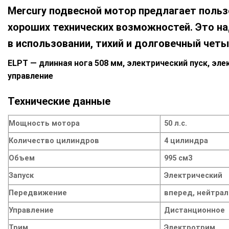
–
Mercury подвесной мотор предлагает поль
€7,657.00
хороших технических возможностей. Это н
в использовании, тихий и долговечный чет
ELPT — длинная нога 508 мм, электрический пуск, эл
управление
Технические данные
Мощность мотора
50 л.с.
Количество цилиндров
4 цилиндра
Объем
995 см3
Запуск
Электрический
Передвижение
вперед, нейтрал
Управление
Дистанционное
Трим
Электротрим