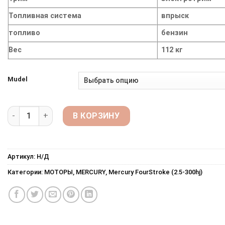
Топливная система
впрыск
топливо
бензин
Вес
112 кг
Mudel
Количество товара MERCURY F50
В КОРЗИНУ
Артикул:
Н/Д
Категории:
МОТОРЫ
,
MERCURY
,
Mercury FourStroke (2.5-300hj)