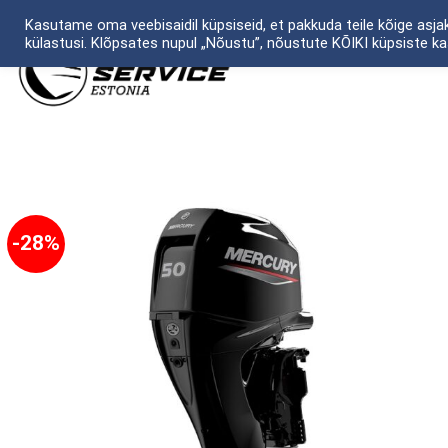
Skip
Kasutame oma veebisaidil küpsiseid, et pakkuda teile kõige asj
to
külastusi. Klõpsates nupul „Nõustu”, nõustute KÕIKI küpsiste k
ЛОДКИ
М
content
-28%