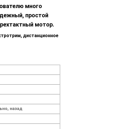
зователю много
адежный, простой
ырехтактный мотор.
ектротрим, дистанционное
ьно, назад