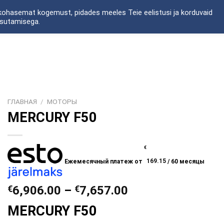
akohasemat kogemust, pidades meeles Teie eelistusi ja korduvaid
asutamisega.
ОТОРЫ
МОРСКАЯ ЭЛЕКТРОНИКА
MEREELEKTROONIKA
ГЛАВНАЯ
/
МОТОРЫ
MERCURY F50
€
Eжемесячный платеж от
169.15
/ 60 месяцы
Диапазон
€
6,906.00
–
€
7,657.00
цен:
MERCURY F50
€6,906.00